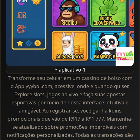
* aplicativo-1
Transforme seu celular em um cassino de bolso com
o App yyyboi.com, acessível onde e quando quiser.
Explore slots, jogos ao vivo e faça suas apostas
esportivas por meio de nossa interface intuitiva e
amigável. Ao registrar-se, você ganha koins
promocionais que vão de R$17 a R$1.777. Mantenha-
se atualizado sobre promoções imperdíveis com
notificações personalizadas. Todas as transações são