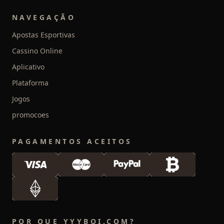
NAVEGAÇÃO
Apostas Esportivas
Cassino Online
Aplicativo
Plataforma
Jogos
promocoes
PAGAMENTOS ACEITOS
POR QUE YYYBOI.COM?