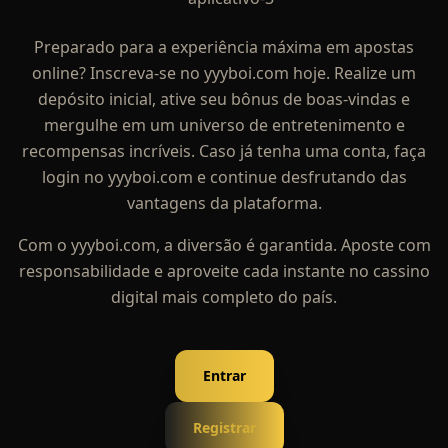
Preparado para a experiência máxima em apostas
online? Inscreva-se no yyyboi.com hoje. Realize um
depósito inicial, ative seu bônus de boas-vindas e
mergulhe em um universo de entretenimento e
recompensas incríveis. Caso já tenha uma conta, faça
login no yyyboi.com e continue desfrutando das
vantagens da plataforma.
Com o yyyboi.com, a diversão é garantida. Aposte com
responsabilidade e aproveite cada instante no cassino
digital mais completo do país.
Entrar
Registrar