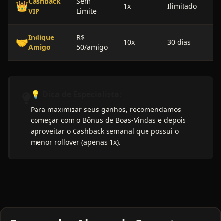
Cashback
Sem
👑
1x
Ilimitado
VIP
VIP
Limite
Indique
R$
🤝
10x
30 dias
Us
Amigo
50/amigo
💡 Dica de Especialista:
Para maximizar seus ganhos, recomendamos
começar com o Bônus de Boas-Vindas e depois
aproveitar o Cashback semanal que possui o
menor rollover (apenas 1x).