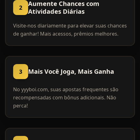
Aumente Chances com
2
Atividades Diárias
Visite-nos diariamente para elevar suas chances
de ganhar! Mais acessos, prêmios melhores.
Mais Você Joga, Mais Ganha
3
No yyyboi.com, suas apostas frequentes são
recompensadas com bônus adicionais. Não
perca!