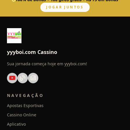
JOGAR JUNTOS
yyyboi.com Cassino
Sua jornada começa hoje em yyyboi.com!
NAVEGAÇÃO
Apostas Esportivas
Cassino Online
Aplicativo