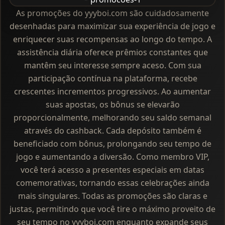
As promoções do yyyboi.com são cuidadosamente
desenhadas para maximizar sua experiência de jogo e
enriquecer suas recompensas ao longo do tempo. A
assistência diária oferece prêmios constantes que
mantêm seu interesse sempre aceso. Com sua
participação contínua na plataforma, recebe
crescentes incrementos progressivos. Ao aumentar
suas apostas, os bônus se elevarão
proporcionalmente, melhorando seu saldo semanal
através do cashback. Cada depósito também é
beneficiado com bônus, prolongando seu tempo de
jogo e aumentando a diversão. Como membro VIP,
você terá acesso a presentes especiais em datas
comemorativas, tornando essas celebrações ainda
mais singulares. Todas as promoções são claras e
justas, permitindo que você tire o máximo proveito de
seu tempo no yyyboi.com enquanto expande seus