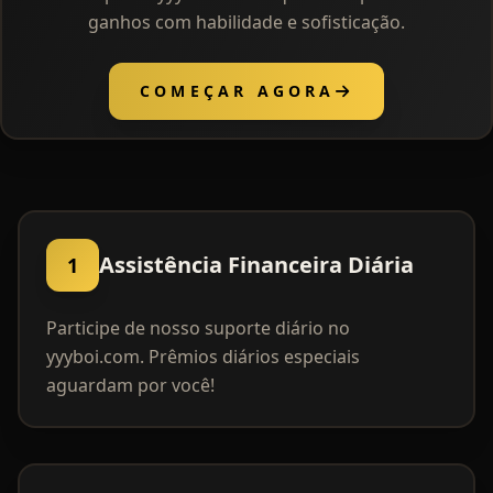
ganhos com habilidade e sofisticação.
COMEÇAR AGORA
Assistência Financeira Diária
1
Participe de nosso suporte diário no
yyyboi.com. Prêmios diários especiais
aguardam por você!